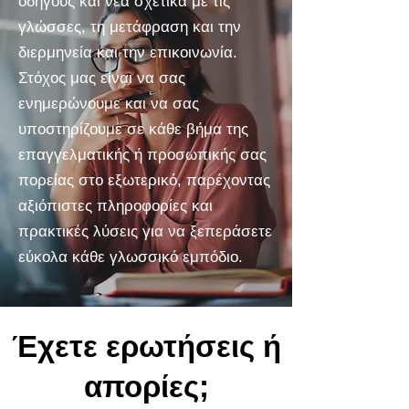
οδηγούς και νέα σχετικά με τις
γλώσσες, τη μετάφραση και την
διερμηνεία και την επικοινωνία.
Στόχος μας είναι να σας
ενημερώνουμε και να σας
υποστηρίζουμε σε κάθε βήμα της
επαγγελματικής ή προσωπικής σας
πορείας στο εξωτερικό, παρέχοντας
αξιόπιστες πληροφορίες και
πρακτικές λύσεις για να ξεπεράσετε
εύκολα κάθε γλωσσικό εμπόδιο.
Έχετε ερωτήσεις ή
απορίες;