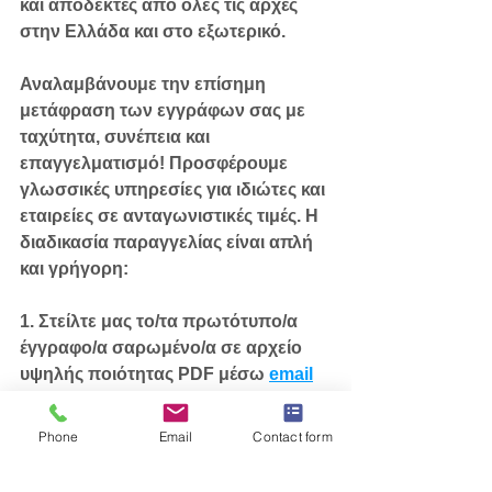
και αποδεκτές από όλες τις αρχές 
στην Ελλάδα και στο εξωτερικό.
Αναλαμβάνουμε την επίσημη 
μετάφραση των εγγράφων σας με 
ταχύτητα, συνέπεια και 
επαγγελματισμό! Προσφέρουμε 
γλωσσικές υπηρεσίες για ιδιώτες και 
εταιρείες σε ανταγωνιστικές τιμές. Η 
διαδικασία παραγγελίας είναι απλή 
και γρήγορη:
1. Στείλτε μας το/τα πρωτότυπο/α 
έγγραφο/α σαρωμένο/α σε αρχείο 
υψηλής ποιότητας PDF μέσω 
email
2. Επιβεβαιώστε την οικονομική 
προσφορά που θα λάβετε στο email 
Phone
Email
Contact form
σας 
3. Εξοφλήστε με τον τρόπο 