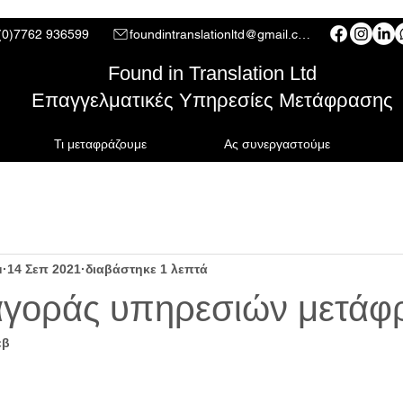
(0)7762 936599
foundintranslationltd@gmail.com
Found in Translation Ltd
Επαγγελματικές Υπηρεσίες Μετάφρασης
Τι μεταφράζουμε
Ας συνεργαστούμε
u
14 Σεπ 2021
διαβάστηκε 1 λεπτά
αγοράς υπηρεσιών μετάφ
εβ