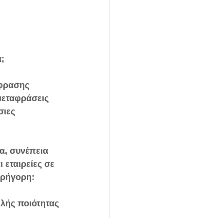
;
άφρασης 
μεταφράσεις 
ιες 
, συνέπεια 
εταιρείες σε 
γρήγορη:
λής ποιότητας 