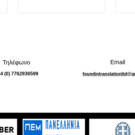
Email
Τηλέφωνο
Διαδικασία αλλαγής
Επίσ
4 (0) 7762936599
foundintranslationltd@g
φορολογικής κατοικίας στην
Ελλά
εφορία για κατοίκους
όλα 
εξωτερικού