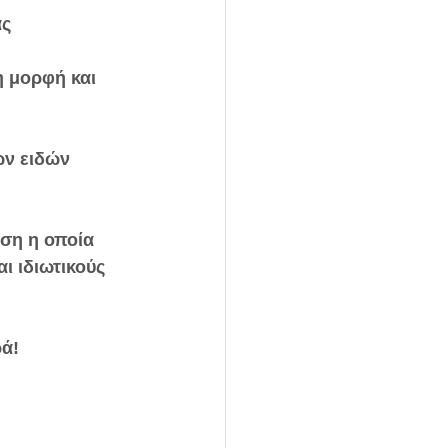
ς 
 μορφή και 
ων ειδών 
ση η οποία 
ι ιδιωτικούς 
ρά!