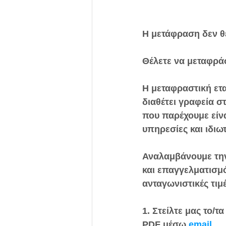
Η μετάφραση δεν θέ
Θέλετε να μεταφράσ
Η μεταφραστική ετα
διαθέτει γραφεία σ
που παρέχουμε είνα
υπηρεσίες και ιδιω
Αναλαμβάνουμε την
και επαγγελματισμό
ανταγωνιστικές τιμ
1. Στείλτε μας το/
PDF μέσω 
email